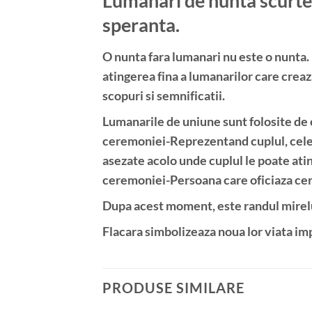
Lumanari de nunta scurte,
speranta.
O nunta fara lumanari nu este o nunta. 
atingerea fina a lumanarilor care crea
scopuri si semnificatii.
Lumanarile de uniune sunt folosite de o
ceremoniei-Reprezentand cuplul, cele 
asezate acolo unde cuplul le poate atin
ceremoniei-Persoana care oficiaza cer
Dupa acest moment, este randul mirelu
Flacara simbolizeaza noua lor viata imp
PRODUSE SIMILARE