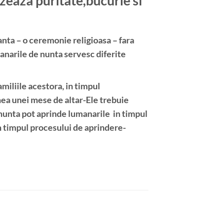
zeaza puritate,bucurie si
anta – o ceremonie religioasa – fara
anarile de nunta servesc diferite
miliile acestora, in timpul
ea unei mese de altar-Ele trebuie
a nunta pot aprinde lumanarile in timpul
 timpul procesului de aprindere-