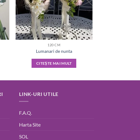
120 CM
Lumanari de nunta
CITEȘTE MAI MULT
I
LINK-URI UTILE
F.A.Q.
Harta Site
SOL