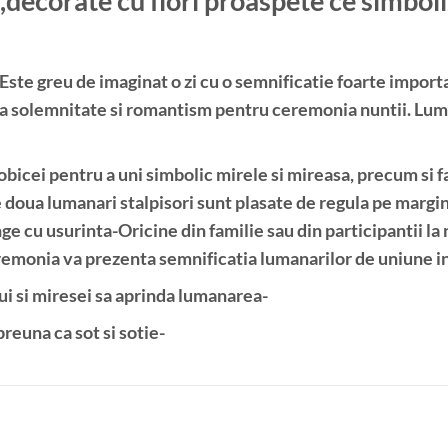
decorate cu flori proaspete ce simboli
Este greu de imaginat o zi cu o semnificatie foarte import
za solemnitate si romantism pentru ceremonia nuntii. Lum
bicei pentru a uni simbolic mirele si mireasa, precum si fa
doua lumanari stalpisori sunt plasate de regula pe margin
ge cu usurinta-Oricine din familie sau din participantii l
emonia va prezenta semnificatia lumanarilor de uniune in
i si miresei sa aprinda lumanarea-
reuna ca sot si sotie-