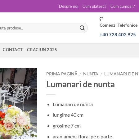
Despre noi
Cum platesc?
Cum cumpar?
Comenzi Telefonice
ă
:
+40 728 402 925
CONTACT
CRACIUN 2025
PRIMA PAGINĂ
/
NUNTA
/
LUMANARI DE 
Lumanari de nunta
Lumanari de nunta
lungime 40 cm
grosime 7 cm
aranjament floral pe o parte