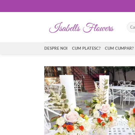
Skip
to
content
Caut
după
DESPRE NOI
CUM PLATESC?
CUM CUMPAR?