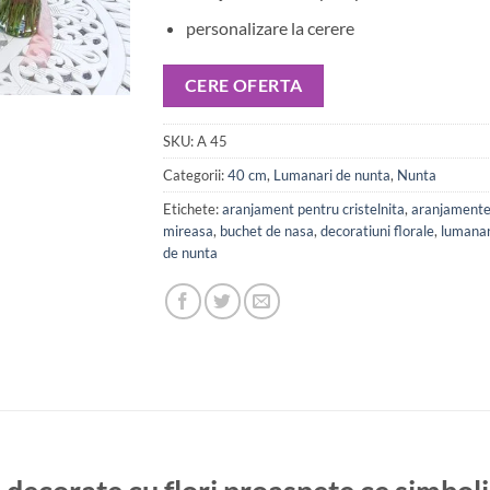
personalizare la cerere
CERE OFERTA
SKU:
A 45
Categorii:
40 cm
,
Lumanari de nunta
,
Nunta
Etichete:
aranjament pentru cristelnita
,
aranjamente 
mireasa
,
buchet de nasa
,
decoratiuni florale
,
lumanar
de nunta