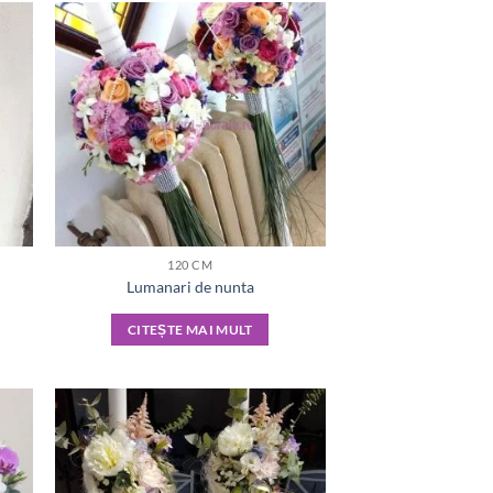
120 CM
Lumanari de nunta
CITEȘTE MAI MULT