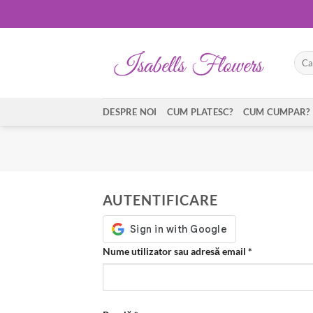
Skip
to
content
Caut
după
DESPRE NOI
CUM PLATESC?
CUM CUMPAR?
AUTENTIFICARE
Obligatoriu
Nume utilizator sau adresă email
*