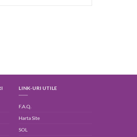
I
LINK-URI UTILE
F.A.Q.
Harta Site
SOL