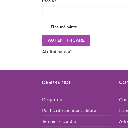
Obligatoriu
Parolă
*
Ține-mă minte
AUTENTIFICARE
Ai uitat parola?
DESPRE NOI
CO
Despre noi
Con
Politica de confidentialitate
Isto
Termeni si conditii
Adre