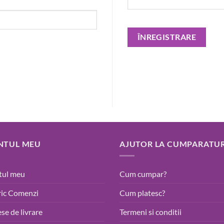
ÎNREGISTRARE
NTUL MEU
AJUTOR LA CUMPARATUR
tul meu
Cum cumpar?
ric Comenzi
Cum platesc?
se de livrare
Termeni si conditii