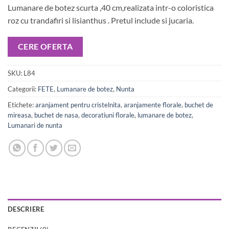
Lumanare de botez scurta ,40 cm,realizata intr-o coloristica
roz cu trandafiri si lisianthus . Pretul include si jucaria.
CERE OFERTA
SKU:
L84
Categorii:
FETE
,
Lumanare de botez
,
Nunta
Etichete:
aranjament pentru cristelnita
,
aranjamente florale
,
buchet de
mireasa
,
buchet de nasa
,
decoratiuni florale
,
lumanare de botez
,
Lumanari de nunta
DESCRIERE