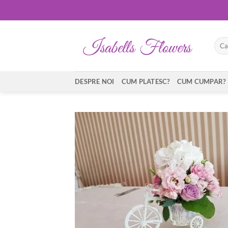
Skip
to
content
Caut
după
DESPRE NOI
CUM PLATESC?
CUM CUMPAR?