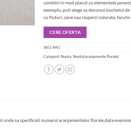
combini in mod placut cu elementele povesti
exemplu, poti alege sa decorezi buchetul de 
cu fluturi, zane sau ciuperci colorate, facute
CERE OFERTA
SKU:
N41
Categorii:
Nunta
,
Nunta(aranjamente florale)
et unde sa specificati numarul aranjamentelor florale,data evenimen