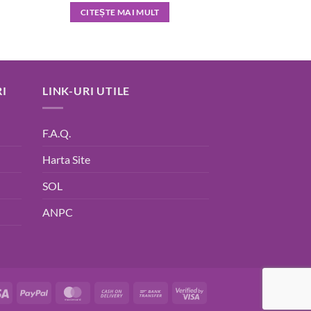
CITEȘTE MAI MULT
I
LINK-URI UTILE
F.A.Q.
Harta Site
SOL
ANPC
Visa
PayPal
MasterCard
Cash
Bank
Visa
On
Transfer
2