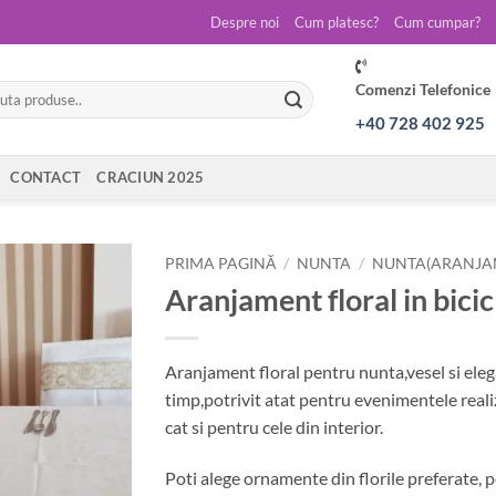
Despre noi
Cum platesc?
Cum cumpar?
Comenzi Telefonice
ă
:
+40 728 402 925
CONTACT
CRACIUN 2025
PRIMA PAGINĂ
/
NUNTA
/
NUNTA(ARANJAM
Aranjament floral in bicic
Aranjament floral pentru nunta,vesel si eleg
timp,potrivit atat pentru evenimentele realiz
cat si pentru cele din interior.
Poti alege ornamente din florile preferate, p