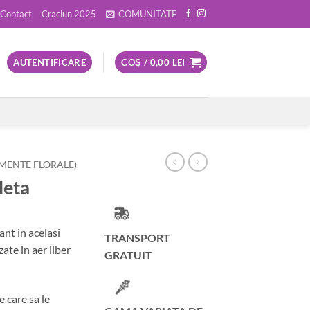
Contact
Craciun 2025
COMUNITATE
AUTENTIFICARE
COȘ /
0,00
LEI
ENTE FLORALE)
leta
ant in acelasi
TRANSPORT
ate in aer liber
GRATUIT
e care sa le