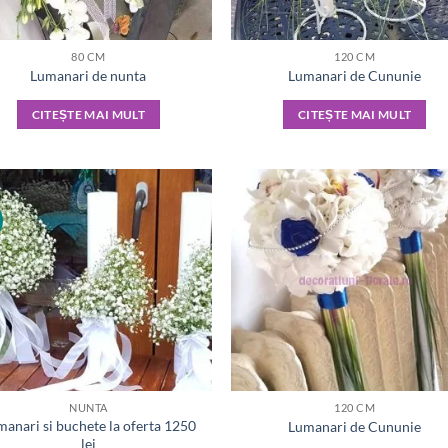
80 CM
120 CM
Lumanari de nunta
Lumanari de Cununie
CITEȘTE MAI MULT
CITEȘTE MAI MULT
NUNTA
120 CM
anari si buchete la oferta 1250
Lumanari de Cununie
lei